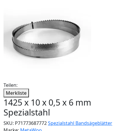
Teilen:
Merkliste
1425 x 10 x 0,5 x 6 mm
Spezialstahl
SKU:
P71773687772
Spezialstahl Bandsägeblätter
Marke:
MetaWoo