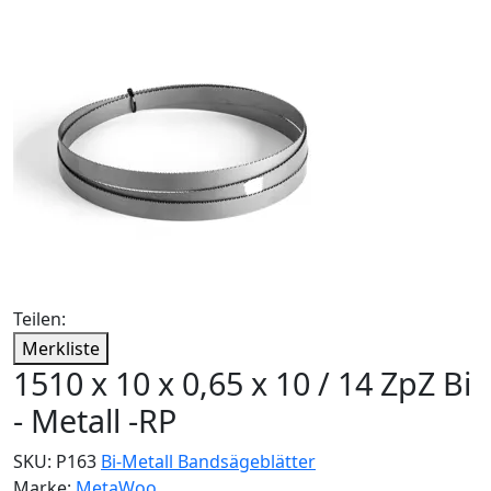
Teilen:
Merkliste
1510 x 10 x 0,65 x 10 / 14 ZpZ Bi
- Metall -RP
SKU:
P163
Bi-Metall Bandsägeblätter
Marke:
MetaWoo