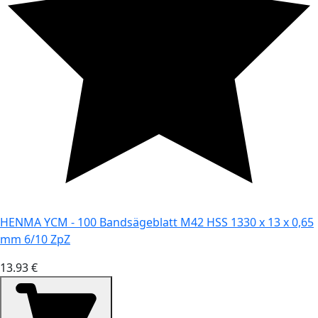
HENMA YCM - 100 Bandsägeblatt M42 HSS 1330 x 13 x 0,65
mm 6/10 ZpZ
13.93 €