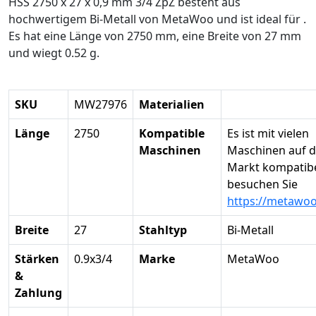
HSS 2750 x 27 x 0,9 mm 3/4 ZpZ besteht aus
hochwertigem Bi-Metall von MetaWoo und ist ideal für .
Es hat eine Länge von 2750 mm, eine Breite von 27 mm
und wiegt 0.52 g.
SKU
MW27976
Materialien
Länge
2750
Kompatible
Es ist mit vielen
Maschinen
Maschinen auf 
Markt kompatibel
besuchen Sie
https://metawo
Breite
27
Stahltyp
Bi-Metall
Stärken
0.9x3/4
Marke
MetaWoo
&
Zahlung