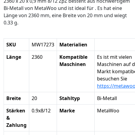
2360 x 20 x 0,9 mm 8/12 ZpZ besteht aus hochwertigem
Bi-Metall von MetaWoo und ist ideal für . Es hat eine
Länge von 2360 mm, eine Breite von 20 mm und wiegt
0.33 g.
SKU
MW17273
Materialien
Länge
2360
Kompatible
Es ist mit vielen
Maschinen
Maschinen auf 
Markt kompatibel
besuchen Sie
https://metawo
Breite
20
Stahltyp
Bi-Metall
Stärken
0.9x8/12
Marke
MetaWoo
&
Zahlung