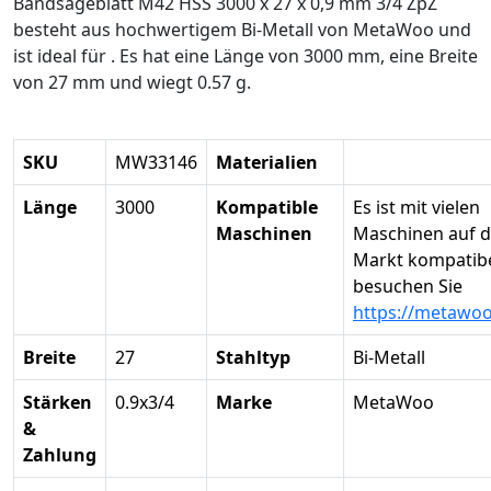
Bandsägeblatt M42 HSS 3000 x 27 x 0,9 mm 3/4 ZpZ
besteht aus hochwertigem Bi-Metall von MetaWoo und
ist ideal für . Es hat eine Länge von 3000 mm, eine Breite
von 27 mm und wiegt 0.57 g.
SKU
MW33146
Materialien
Länge
3000
Kompatible
Es ist mit vielen
Maschinen
Maschinen auf 
Markt kompatibel
besuchen Sie
https://metawo
Breite
27
Stahltyp
Bi-Metall
Stärken
0.9x3/4
Marke
MetaWoo
&
Zahlung