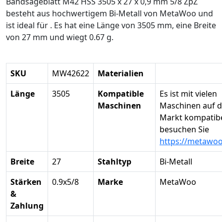
Bandsägeblatt M42 HSS 3505 x 27 x 0,9 mm 5/8 ZpZ
besteht aus hochwertigem Bi-Metall von MetaWoo und
ist ideal für . Es hat eine Länge von 3505 mm, eine Breite
von 27 mm und wiegt 0.67 g.
SKU
MW42622
Materialien
Länge
3505
Kompatible
Es ist mit vielen
Maschinen
Maschinen auf 
Markt kompatibel
besuchen Sie
https://metawo
Breite
27
Stahltyp
Bi-Metall
Stärken
0.9x5/8
Marke
MetaWoo
&
Zahlung