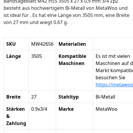
Bandsägeblatt M42 HSS 3505 x 27 x 0,9 mm 3/4 ZpZ
besteht aus hochwertigem Bi-Metall von MetaWoo und
ist ideal für . Es hat eine Länge von 3505 mm, eine Breite
von 27 mm und wiegt 0.67 g.
SKU
MW42656
Materialien
Länge
3505
Kompatible
Es ist mit vielen
Maschinen
Maschinen auf 
Markt kompatibel
besuchen Sie
https://metawo
Breite
27
Stahltyp
Bi-Metall
Stärken
0.9x3/4
Marke
MetaWoo
&
Zahlung