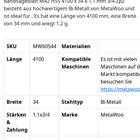
Bandsägeblatt M42 HSS 4100 x 34 x 1,1 mm 3/4 ZpZ
besteht aus hochwertigem Bi-Metall von MetaWoo und
ist ideal für . Es hat eine Länge von 4100 mm, eine Breite
von 34 mm und wiegt 1.2 g.
SKU
MW60544
Materialien
Länge
4100
Kompatible
Es ist mit vielen
Maschinen
Maschinen auf 
Markt kompatibel
besuchen Sie
https://metawo
Breite
34
Stahltyp
Bi-Metall
Stärken
1.1x3/4
Marke
MetaWoo
&
Zahlung