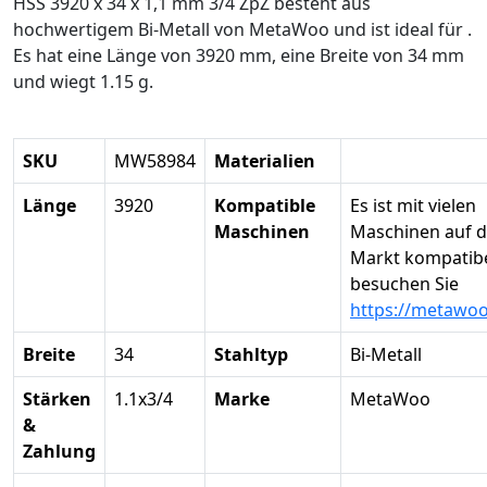
HSS 3920 x 34 x 1,1 mm 3/4 ZpZ besteht aus
hochwertigem Bi-Metall von MetaWoo und ist ideal für .
Es hat eine Länge von 3920 mm, eine Breite von 34 mm
und wiegt 1.15 g.
SKU
MW58984
Materialien
Länge
3920
Kompatible
Es ist mit vielen
Maschinen
Maschinen auf 
Markt kompatibel
besuchen Sie
https://metawo
Breite
34
Stahltyp
Bi-Metall
Stärken
1.1x3/4
Marke
MetaWoo
&
Zahlung