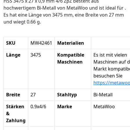
HSS 3475 x 27 x 0,9 mm 4/6 ZpZ besteht aus
hochwertigem Bi-Metall von MetaWoo und ist ideal für .
Es hat eine Länge von 3475 mm, eine Breite von 27 mm
und wiegt 0.66 g.
SKU
MW42461
Materialien
Länge
3475
Kompatible
Es ist mit vielen
Maschinen
Maschinen auf 
Markt kompatibel
besuchen Sie
https://metawo
Breite
27
Stahltyp
Bi-Metall
Stärken
0.9x4/6
Marke
MetaWoo
&
Zahlung