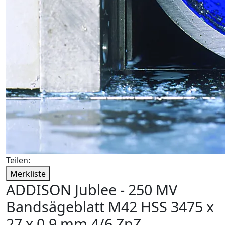
Teilen:
Merkliste
ADDISON Jublee - 250 MV
Bandsägeblatt M42 HSS 3475 x
27 x 0,9 mm 4/6 ZpZ