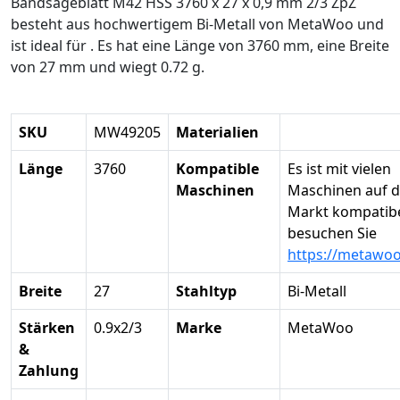
Bandsägeblatt M42 HSS 3760 x 27 x 0,9 mm 2/3 ZpZ
besteht aus hochwertigem Bi-Metall von MetaWoo und
ist ideal für . Es hat eine Länge von 3760 mm, eine Breite
von 27 mm und wiegt 0.72 g.
SKU
MW49205
Materialien
Länge
3760
Kompatible
Es ist mit vielen
Maschinen
Maschinen auf 
Markt kompatibel
besuchen Sie
https://metawo
Breite
27
Stahltyp
Bi-Metall
Stärken
0.9x2/3
Marke
MetaWoo
&
Zahlung