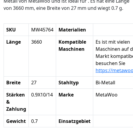
Metall von MetaWoo und ist ideal für . Es hat eine Länge
von 3660 mm, eine Breite von 27 mm und wiegt 0.7 g.
SKU
MW45764
Materialien
Länge
3660
Kompatible
Es ist mit vielen
Maschinen
Maschinen auf 
Markt kompatibel
besuchen Sie
https://metawo
Breite
27
Stahltyp
Bi-Metall
Stärken
0.9X10/14
Marke
MetaWoo
&
Zahlung
Gewicht
0.7
Einsatzgebiet