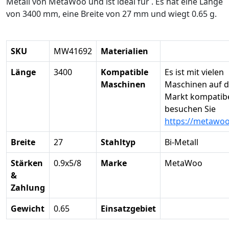
Metall von MetaWoo und ist ideal für . Es hat eine Länge
von 3400 mm, eine Breite von 27 mm und wiegt 0.65 g.
SKU
MW41692
Materialien
Länge
3400
Kompatible
Es ist mit vielen
Maschinen
Maschinen auf 
Markt kompatibel
besuchen Sie
https://metawo
Breite
27
Stahltyp
Bi-Metall
Stärken
0.9x5/8
Marke
MetaWoo
&
Zahlung
Gewicht
0.65
Einsatzgebiet