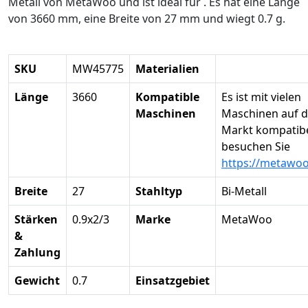
Metall von MetaWoo und ist ideal für . Es hat eine Länge
von 3660 mm, eine Breite von 27 mm und wiegt 0.7 g.
SKU
MW45775
Materialien
Länge
3660
Kompatible
Es ist mit vielen
Maschinen
Maschinen auf 
Markt kompatibel
besuchen Sie
https://metawo
Breite
27
Stahltyp
Bi-Metall
Stärken
0.9x2/3
Marke
MetaWoo
&
Zahlung
Gewicht
0.7
Einsatzgebiet