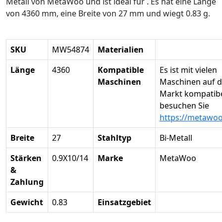
Metall von MetaWoo und ist ideal für . Es hat eine Länge
von 4360 mm, eine Breite von 27 mm und wiegt 0.83 g.
SKU
MW54874
Materialien
Länge
4360
Kompatible
Es ist mit vielen
Maschinen
Maschinen auf 
Markt kompatibel
besuchen Sie
https://metawo
Breite
27
Stahltyp
Bi-Metall
Stärken
0.9X10/14
Marke
MetaWoo
&
Zahlung
Gewicht
0.83
Einsatzgebiet