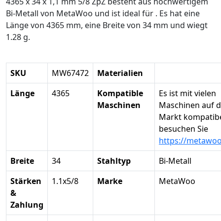
4365 x 34 x 1,1 mm 5/8 ZpZ besteht aus hochwertigem
Bi-Metall von MetaWoo und ist ideal für . Es hat eine
Länge von 4365 mm, eine Breite von 34 mm und wiegt
1.28 g.
SKU
MW67472
Materialien
Länge
4365
Kompatible
Es ist mit vielen
Maschinen
Maschinen auf 
Markt kompatibel
besuchen Sie
https://metawo
Breite
34
Stahltyp
Bi-Metall
Stärken
1.1x5/8
Marke
MetaWoo
&
Zahlung