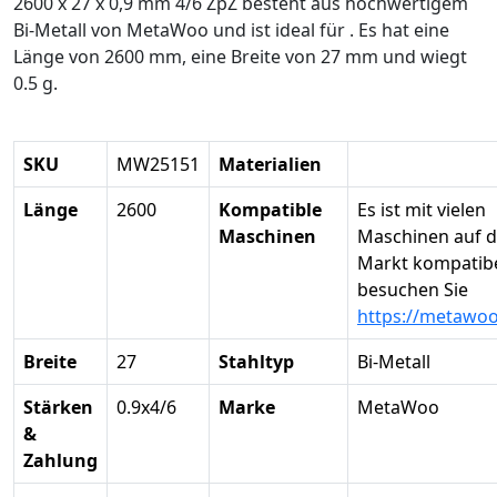
2600 x 27 x 0,9 mm 4/6 ZpZ besteht aus hochwertigem
Bi-Metall von MetaWoo und ist ideal für . Es hat eine
Länge von 2600 mm, eine Breite von 27 mm und wiegt
0.5 g.
SKU
MW25151
Materialien
Länge
2600
Kompatible
Es ist mit vielen
Maschinen
Maschinen auf 
Markt kompatibel
besuchen Sie
https://metawo
Breite
27
Stahltyp
Bi-Metall
Stärken
0.9x4/6
Marke
MetaWoo
&
Zahlung