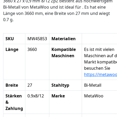
3660 x 27 x 0,9 mm 8/12 ZpZ besteht aus hochwertigem
Bi-Metall von MetaWoo und ist ideal für . Es hat eine
Länge von 3660 mm, eine Breite von 27 mm und wiegt
0.7 g.
SKU
MW45853
Materialien
Länge
3660
Kompatible
Es ist mit vielen
Maschinen
Maschinen auf 
Markt kompatibel
besuchen Sie
https://metawo
Breite
27
Stahltyp
Bi-Metall
Stärken
0.9x8/12
Marke
MetaWoo
&
Zahlung