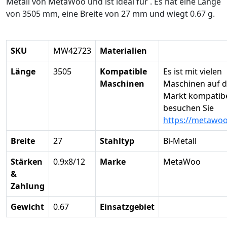
Metall von MetaWoo und ist ideal für . Es hat eine Länge
von 3505 mm, eine Breite von 27 mm und wiegt 0.67 g.
SKU
MW42723
Materialien
Länge
3505
Kompatible
Es ist mit vielen
Maschinen
Maschinen auf 
Markt kompatibel
besuchen Sie
https://metawo
Breite
27
Stahltyp
Bi-Metall
Stärken
0.9x8/12
Marke
MetaWoo
&
Zahlung
Gewicht
0.67
Einsatzgebiet