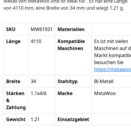
Metall von MetaWoo und ist ideal für . Es hat eine Länge
von 4110 mm, eine Breite von 34 mm und wiegt 1.21 g.
SKU
MW61931
Materialien
Länge
4110
Kompatible
Es ist mit vielen
Maschinen
Maschinen auf 
Markt kompatibel
besuchen Sie
https://metawo
Breite
34
Stahltyp
Bi-Metall
Stärken
1.1x4/6
Marke
MetaWoo
&
Zahlung
Gewicht
1.21
Einsatzgebiet