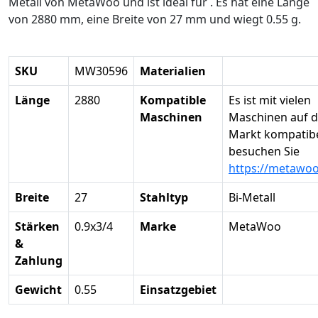
Metall von MetaWoo und ist ideal für . Es hat eine Länge
von 2880 mm, eine Breite von 27 mm und wiegt 0.55 g.
SKU
MW30596
Materialien
Länge
2880
Kompatible
Es ist mit vielen
Maschinen
Maschinen auf 
Markt kompatibel
besuchen Sie
https://metawo
Breite
27
Stahltyp
Bi-Metall
Stärken
0.9x3/4
Marke
MetaWoo
&
Zahlung
Gewicht
0.55
Einsatzgebiet