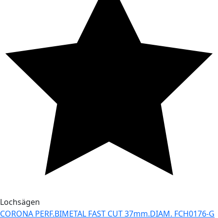
Lochsägen
CORONA PERF.BIMETAL FAST CUT 37mm.DIAM. FCH0176-G