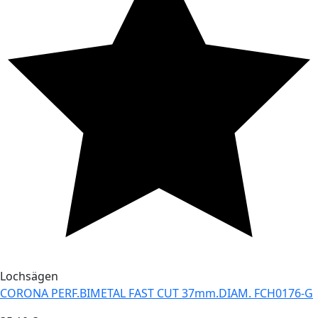
Lochsägen
CORONA PERF.BIMETAL FAST CUT 37mm.DIAM. FCH0176-G