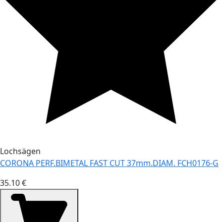
Lochsägen
CORONA PERF.BIMETAL FAST CUT 37mm.DIAM. FCH0176-G
35.10 €