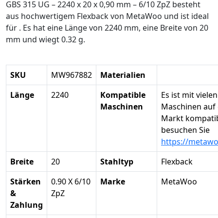
GBS 315 UG – 2240 x 20 x 0,90 mm – 6/10 ZpZ besteht
aus hochwertigem Flexback von MetaWoo und ist ideal
für . Es hat eine Länge von 2240 mm, eine Breite von 20
mm und wiegt 0.32 g.
SKU
MW967882
Materialien
Länge
2240
Kompatible
Es ist mit vielen
Maschinen
Maschinen auf
Markt kompatibe
besuchen Sie
https://metaw
Breite
20
Stahltyp
Flexback
Stärken
0.90 X 6/10
Marke
MetaWoo
&
ZpZ
Zahlung