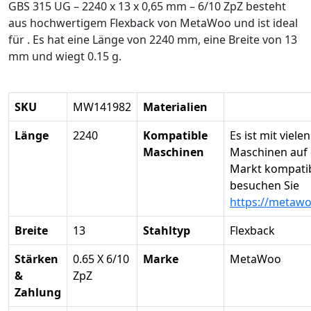
GBS 315 UG – 2240 x 13 x 0,65 mm – 6/10 ZpZ besteht
aus hochwertigem Flexback von MetaWoo und ist ideal
für . Es hat eine Länge von 2240 mm, eine Breite von 13
mm und wiegt 0.15 g.
SKU
MW141982
Materialien
Länge
2240
Kompatible
Es ist mit vielen
Maschinen
Maschinen auf
Markt kompatibe
besuchen Sie
https://metaw
Breite
13
Stahltyp
Flexback
Stärken
0.65 X 6/10
Marke
MetaWoo
&
ZpZ
Zahlung