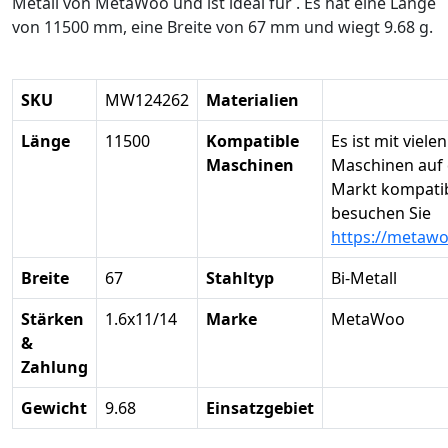
Metall von MetaWoo und ist ideal für . Es hat eine Länge
von 11500 mm, eine Breite von 67 mm und wiegt 9.68 g.
SKU
MW124262
Materialien
Länge
11500
Kompatible
Es ist mit vielen
Maschinen
Maschinen auf
Markt kompatibe
besuchen Sie
https://metaw
Breite
67
Stahltyp
Bi-Metall
Stärken
1.6x11/14
Marke
MetaWoo
&
Zahlung
Gewicht
9.68
Einsatzgebiet