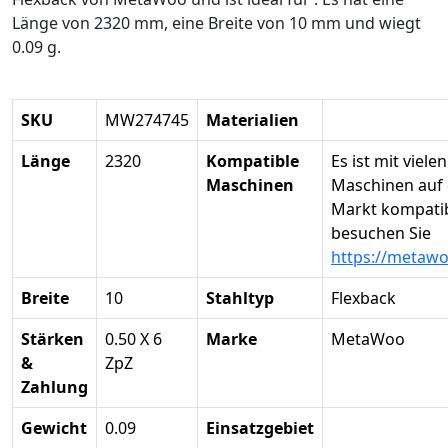
Länge von 2320 mm, eine Breite von 10 mm und wiegt
0.09 g.
SKU
MW274745
Materialien
Länge
2320
Kompatible
Es ist mit vielen
Maschinen
Maschinen auf
Markt kompatibe
besuchen Sie
https://metaw
Breite
10
Stahltyp
Flexback
Stärken
0.50 X 6
Marke
MetaWoo
&
ZpZ
Zahlung
Gewicht
0.09
Einsatzgebiet