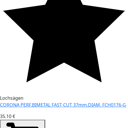
Lochsägen
CORONA PERF.BIMETAL FAST CUT 37mm.DIAM. FCH0176-G
35.10 €