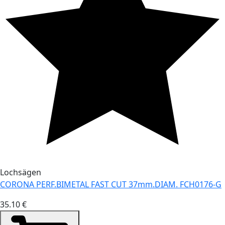
Lochsägen
CORONA PERF.BIMETAL FAST CUT 37mm.DIAM. FCH0176-G
35.10 €