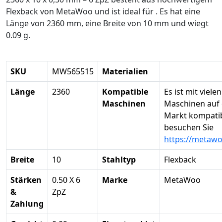
Flexback von MetaWoo und ist ideal für . Es hat eine
Länge von 2360 mm, eine Breite von 10 mm und wiegt
0.09 g.
SKU
MW565515
Materialien
Länge
2360
Kompatible
Es ist mit vielen
Maschinen
Maschinen auf
Markt kompatibe
besuchen Sie
https://metaw
Breite
10
Stahltyp
Flexback
Stärken
0.50 X 6
Marke
MetaWoo
&
ZpZ
Zahlung