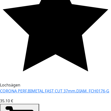
Lochsägen
CORONA PERF.BIMETAL FAST CUT 37mm.DIAM. FCH0176-G
35.10 €