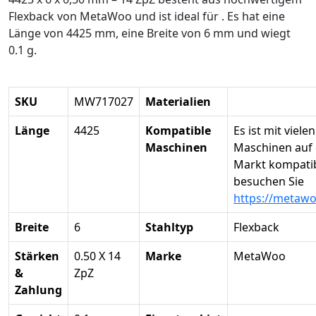
Flexback von MetaWoo und ist ideal für . Es hat eine
Länge von 4425 mm, eine Breite von 6 mm und wiegt
0.1 g.
SKU
MW717027
Materialien
Länge
4425
Kompatible
Es ist mit vielen
Maschinen
Maschinen auf
Markt kompatibe
besuchen Sie
https://metaw
Breite
6
Stahltyp
Flexback
Stärken
0.50 X 14
Marke
MetaWoo
&
ZpZ
Zahlung