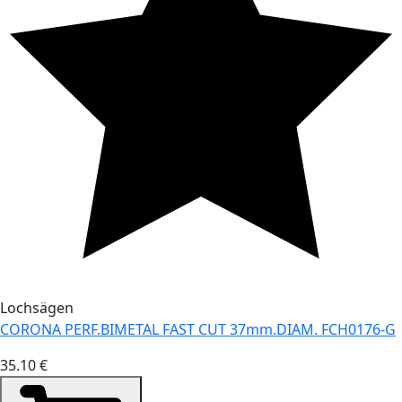
Lochsägen
CORONA PERF.BIMETAL FAST CUT 37mm.DIAM. FCH0176-G
35.10 €