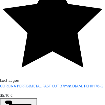
Lochsägen
CORONA PERF.BIMETAL FAST CUT 37mm.DIAM. FCH0176-G
35.10 €