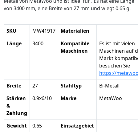
Metall von MetaWoo und ist ideal für . Es hat eine Länge
von 3400 mm, eine Breite von 27 mm und wiegt 0.65 g.
SKU
MW41917
Materialien
Länge
3400
Kompatible
Es ist mit vielen
Maschinen
Maschinen auf 
Markt kompatibel
besuchen Sie
https://metawo
Breite
27
Stahltyp
Bi-Metall
Stärken
0.9x6/10
Marke
MetaWoo
&
Zahlung
Gewicht
0.65
Einsatzgebiet