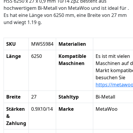
HSS 6250 x 27 x 0,9 mm 10/14 ZpZ besteht aus
hochwertigem Bi-Metall von MetaWoo und ist ideal für .
Es hat eine Länge von 6250 mm, eine Breite von 27 mm
und wiegt 1.19 g.
SKU
MW55984
Materialien
Länge
6250
Kompatible
Es ist mit vielen
Maschinen
Maschinen auf 
Markt kompatibel
besuchen Sie
https://metawo
Breite
27
Stahltyp
Bi-Metall
Stärken
0.9X10/14
Marke
MetaWoo
&
Zahlung