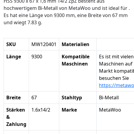
HSS 9300 x 67 x 1,6 mm 14/2 ZpZ besteht aus
hochwertigem Bi-Metall von MetaWoo und ist ideal für .
Es hat eine Länge von 9300 mm, eine Breite von 67 mm
und wiegt 7.83 g.
SKU
MW120401
Materialien
Länge
9300
Kompatible
Es ist mit vielen
Maschinen
Maschinen auf
Markt kompatibe
besuchen Sie
https://metaw
Breite
67
Stahltyp
Bi-Metall
Stärken
1.6x14/2
Marke
MetaWoo
&
Zahlung