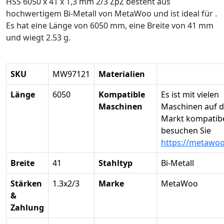
HSS 6050 x 41 x 1,3 mm 2/3 ZpZ besteht aus
hochwertigem Bi-Metall von MetaWoo und ist ideal für .
Es hat eine Länge von 6050 mm, eine Breite von 41 mm
und wiegt 2.53 g.
SKU
MW97121
Materialien
Länge
6050
Kompatible
Es ist mit vielen
Maschinen
Maschinen auf 
Markt kompatibel
besuchen Sie
https://metawo
Breite
41
Stahltyp
Bi-Metall
Stärken
1.3x2/3
Marke
MetaWoo
&
Zahlung