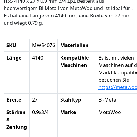
HSS 4140 x 27 x 0,9 mm 3/4 ZpZ besteht aus
hochwertigem Bi-Metall von MetaWoo und ist ideal für .
Es hat eine Länge von 4140 mm, eine Breite von 27 mm
und wiegt 0.79 g.
SKU
MW54076
Materialien
Länge
4140
Kompatible
Es ist mit vielen
Maschinen
Maschinen auf 
Markt kompatibel
besuchen Sie
https://metawo
Breite
27
Stahltyp
Bi-Metall
Stärken
0.9x3/4
Marke
MetaWoo
&
Zahlung