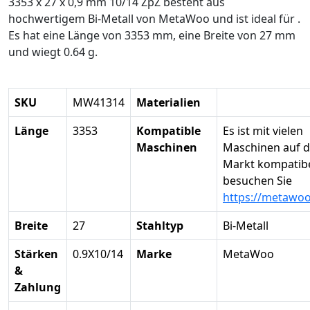
3353 x 27 x 0,9 mm 10/14 ZpZ besteht aus
hochwertigem Bi-Metall von MetaWoo und ist ideal für .
Es hat eine Länge von 3353 mm, eine Breite von 27 mm
und wiegt 0.64 g.
SKU
MW41314
Materialien
Länge
3353
Kompatible
Es ist mit vielen
Maschinen
Maschinen auf 
Markt kompatibel
besuchen Sie
https://metawo
Breite
27
Stahltyp
Bi-Metall
Stärken
0.9X10/14
Marke
MetaWoo
&
Zahlung