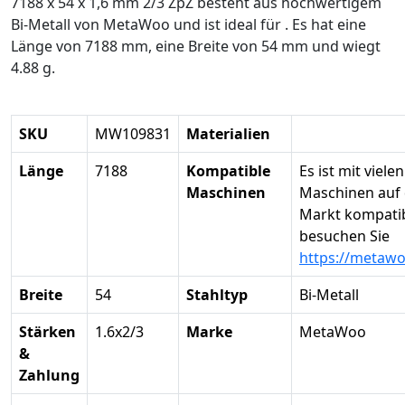
7188 x 54 x 1,6 mm 2/3 ZpZ besteht aus hochwertigem
Bi-Metall von MetaWoo und ist ideal für . Es hat eine
Länge von 7188 mm, eine Breite von 54 mm und wiegt
4.88 g.
SKU
MW109831
Materialien
Länge
7188
Kompatible
Es ist mit vielen
Maschinen
Maschinen auf
Markt kompatibe
besuchen Sie
https://metaw
Breite
54
Stahltyp
Bi-Metall
Stärken
1.6x2/3
Marke
MetaWoo
&
Zahlung