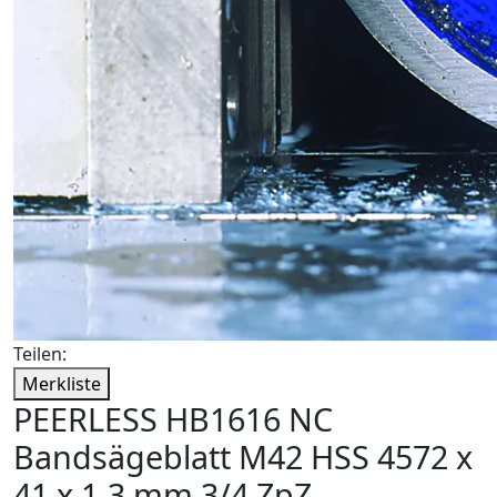
Teilen:
Merkliste
PEERLESS HB1616 NC
Bandsägeblatt M42 HSS 4572 x
41 x 1,3 mm 3/4 ZpZ