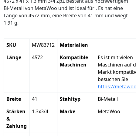
4572 x 41 x 1,3 mm 3/4 ZpZ besteht aus hochwertigem
Bi-Metall von MetaWoo und ist ideal für . Es hat eine
Länge von 4572 mm, eine Breite von 41 mm und wiegt
1.91 g.
SKU
MW83712
Materialien
Länge
4572
Kompatible
Es ist mit vielen
Maschinen
Maschinen auf 
Markt kompatibel
besuchen Sie
https://metawo
Breite
41
Stahltyp
Bi-Metall
Stärken
1.3x3/4
Marke
MetaWoo
&
Zahlung