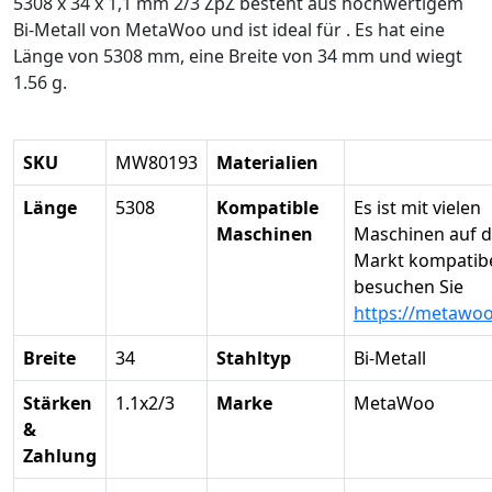
5308 x 34 x 1,1 mm 2/3 ZpZ besteht aus hochwertigem
Bi-Metall von MetaWoo und ist ideal für . Es hat eine
Länge von 5308 mm, eine Breite von 34 mm und wiegt
1.56 g.
SKU
MW80193
Materialien
Länge
5308
Kompatible
Es ist mit vielen
Maschinen
Maschinen auf 
Markt kompatibel
besuchen Sie
https://metawo
Breite
34
Stahltyp
Bi-Metall
Stärken
1.1x2/3
Marke
MetaWoo
&
Zahlung