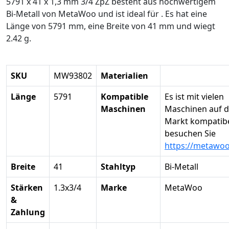
5791 x 41 x 1,3 mm 3/4 ZpZ besteht aus hochwertigem
Bi-Metall von MetaWoo und ist ideal für . Es hat eine
Länge von 5791 mm, eine Breite von 41 mm und wiegt
2.42 g.
SKU
MW93802
Materialien
Länge
5791
Kompatible
Es ist mit vielen
Maschinen
Maschinen auf 
Markt kompatibel
besuchen Sie
https://metawo
Breite
41
Stahltyp
Bi-Metall
Stärken
1.3x3/4
Marke
MetaWoo
&
Zahlung