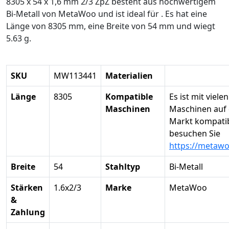
8305 x 54 x 1,6 mm 2/3 ZpZ besteht aus hochwertigem
Bi-Metall von MetaWoo und ist ideal für . Es hat eine
Länge von 8305 mm, eine Breite von 54 mm und wiegt
5.63 g.
SKU
MW113441
Materialien
Länge
8305
Kompatible
Es ist mit vielen
Maschinen
Maschinen auf
Markt kompatibe
besuchen Sie
https://metaw
Breite
54
Stahltyp
Bi-Metall
Stärken
1.6x2/3
Marke
MetaWoo
&
Zahlung