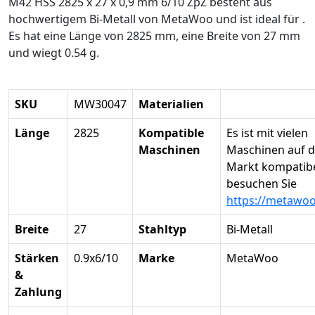
M42 HSS 2825 x 27 x 0,9 mm 6/10 ZpZ besteht aus
hochwertigem Bi-Metall von MetaWoo und ist ideal für .
Es hat eine Länge von 2825 mm, eine Breite von 27 mm
und wiegt 0.54 g.
SKU
MW30047
Materialien
Länge
2825
Kompatible
Es ist mit vielen
Maschinen
Maschinen auf 
Markt kompatibel
besuchen Sie
https://metawo
Breite
27
Stahltyp
Bi-Metall
Stärken
0.9x6/10
Marke
MetaWoo
&
Zahlung