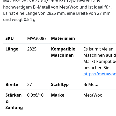
M42 HSS 2825 x 27 x 0,9 mm 6/10 ZpZ besteht aus
hochwertigem Bi-Metall von MetaWoo und ist ideal für .
Es hat eine Länge von 2825 mm, eine Breite von 27 mm
und wiegt 0.54 g.
SKU
MW30087
Materialien
Länge
2825
Kompatible
Es ist mit vielen
Maschinen
Maschinen auf 
Markt kompatibel
besuchen Sie
https://metawo
Breite
27
Stahltyp
Bi-Metall
Stärken
0.9x6/10
Marke
MetaWoo
&
Zahlung