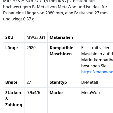
M42 HSS 2980 x 27 x 0,9 mm 4/6 ZpZ besteht aus
hochwertigem Bi-Metall von MetaWoo und ist ideal für .
Es hat eine Länge von 2980 mm, eine Breite von 27 mm
und wiegt 0.57 g.
SKU
MW33031
Materialien
Länge
2980
Kompatible
Es ist mit vielen
Maschinen
Maschinen auf 
Markt kompatibel
besuchen Sie
https://metawo
Breite
27
Stahltyp
Bi-Metall
Stärken
0.9x4/6
Marke
MetaWoo
&
Zahlung