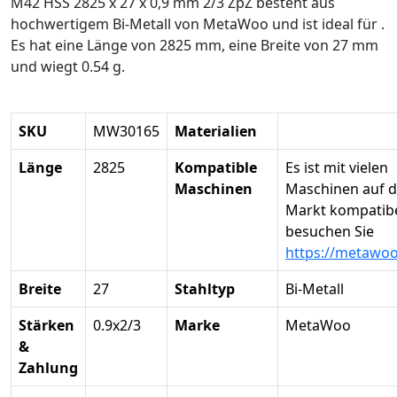
M42 HSS 2825 x 27 x 0,9 mm 2/3 ZpZ besteht aus
hochwertigem Bi-Metall von MetaWoo und ist ideal für .
Es hat eine Länge von 2825 mm, eine Breite von 27 mm
und wiegt 0.54 g.
SKU
MW30165
Materialien
Länge
2825
Kompatible
Es ist mit vielen
Maschinen
Maschinen auf 
Markt kompatibel
besuchen Sie
https://metawo
Breite
27
Stahltyp
Bi-Metall
Stärken
0.9x2/3
Marke
MetaWoo
&
Zahlung