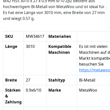
M42 HSS 3010 x 27 x 0,9 mm 6/10 ZpZ besteht aus
hochwertigem Bi-Metall von MetaWoo und ist ideal für .
Es hat eine Länge von 3010 mm, eine Breite von 27 mm
und wiegt 0.57 g.
SKU
MW34617
Materialien
Länge
3010
Kompatible
Es ist mit vielen
Maschinen
Maschinen auf 
Markt kompatibel
besuchen Sie
https://metawo
Breite
27
Stahltyp
Bi-Metall
Stärken
0.9x6/10
Marke
MetaWoo
&
Zahlung