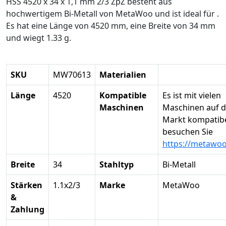
HSS 4520 x 34 x 1,1 mm 2/3 ZpZ besteht aus
hochwertigem Bi-Metall von MetaWoo und ist ideal für .
Es hat eine Länge von 4520 mm, eine Breite von 34 mm
und wiegt 1.33 g.
SKU
MW70613
Materialien
Länge
4520
Kompatible
Es ist mit vielen
Maschinen
Maschinen auf 
Markt kompatibel
besuchen Sie
https://metawo
Breite
34
Stahltyp
Bi-Metall
Stärken
1.1x2/3
Marke
MetaWoo
&
Zahlung